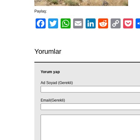
Paylaş:
Facebook
Twitter
WhatsApp
Email
LinkedIn
Reddit
Cop
P
Link
Yorumlar
Yorum yap
Ad Soyad (Gerekli)
Email(Gerekli)