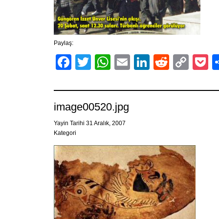
Paylaş:
Facebook
Twitter
WhatsApp
Email
LinkedIn
Reddit
Cop
P
Link
image00520.jpg
Yayin Tarihi 31 Aralık, 2007
Kategori