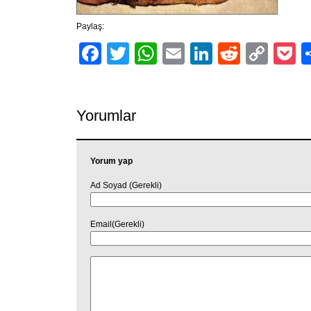
Paylaş:
Facebook
Twitter
WhatsApp
Email
LinkedIn
Reddit
Cop
P
Link
Yorumlar
Yorum yap
Ad Soyad (Gerekli)
Email(Gerekli)