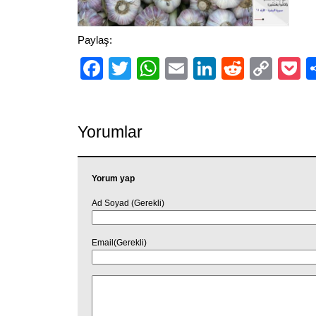
Paylaş:
Facebook
Twitter
WhatsApp
Email
LinkedIn
Reddit
Cop
P
Link
Yorumlar
Yorum yap
Ad Soyad (Gerekli)
Email(Gerekli)