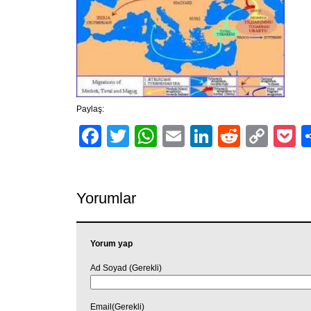
Paylaş:
Facebook
Twitter
WhatsApp
Email
LinkedIn
Reddit
Cop
P
Link
Yorumlar
Yorum yap
Ad Soyad (Gerekli)
Email(Gerekli)