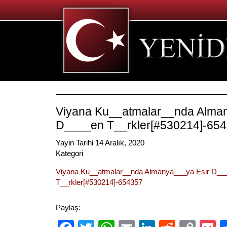
Viyana Ku__atmalar__nda Alma
D____en T__rkler[#530214]-65
Yayin Tarihi 14 Aralık, 2020
Kategori
Viyana Ku__atmalar__nda Almanya___ya Esir D__
T__rkler[#530214]-654357
Paylaş: