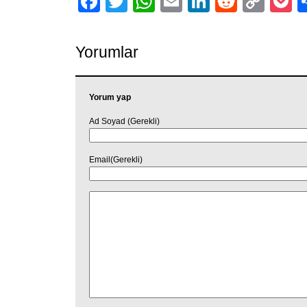
Facebook
Twitter
WhatsApp
Email
LinkedIn
Reddit
Cop
P
Link
Yorumlar
Yorum yap
Ad Soyad (Gerekli)
Email(Gerekli)