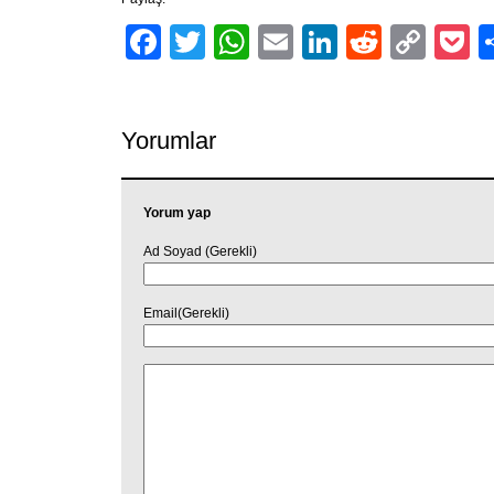
Facebook
Twitter
WhatsApp
Email
LinkedIn
Reddit
Cop
P
Link
Yorumlar
Yorum yap
Ad Soyad (Gerekli)
Email(Gerekli)