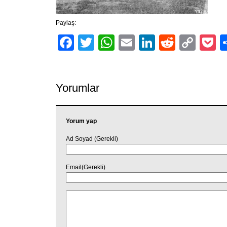
Paylaş:
Facebook
Twitter
WhatsApp
Email
LinkedIn
Reddit
Cop
P
Link
Yorumlar
Yorum yap
Ad Soyad (Gerekli)
Email(Gerekli)