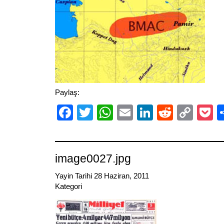
Paylaş:
Facebook
Twitter
WhatsApp
Email
LinkedIn
Reddit
Cop
P
Link
image0027.jpg
Yayin Tarihi 28 Haziran, 2011
Kategori