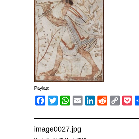
Paylaş:
Facebook
Twitter
WhatsApp
Email
LinkedIn
Reddit
Cop
P
Link
image0027.jpg