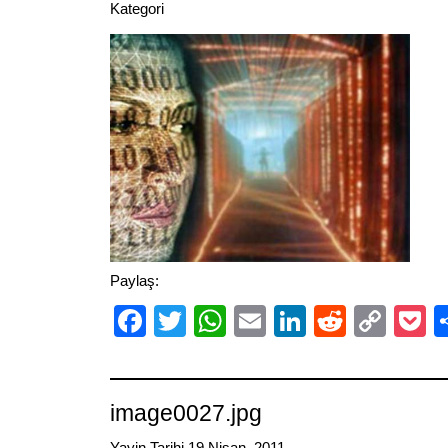
Kategori
Paylaş:
Facebook
Twitter
WhatsApp
Email
LinkedIn
Reddit
Cop
P
Link
image0027.jpg
Yayin Tarihi 19 Nisan, 2011