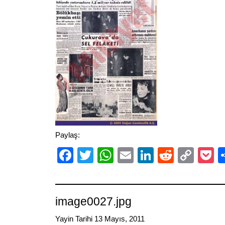
Paylaş:
Facebook
Twitter
WhatsApp
Email
LinkedIn
Reddit
Cop
P
Link
image0027.jpg
Yayin Tarihi 13 Mayıs, 2011