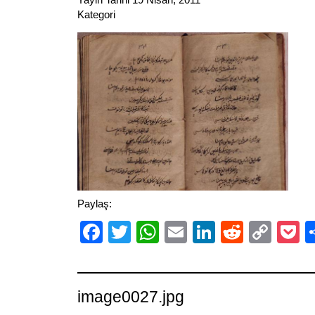
Kategori
Paylaş:
Facebook
Twitter
WhatsApp
Email
LinkedIn
Reddit
Cop
P
Link
image0027.jpg