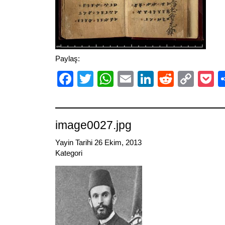
Paylaş:
Facebook
Twitter
WhatsApp
Email
LinkedIn
Reddit
Cop
P
Link
image0027.jpg
Yayin Tarihi 26 Ekim, 2013
Kategori