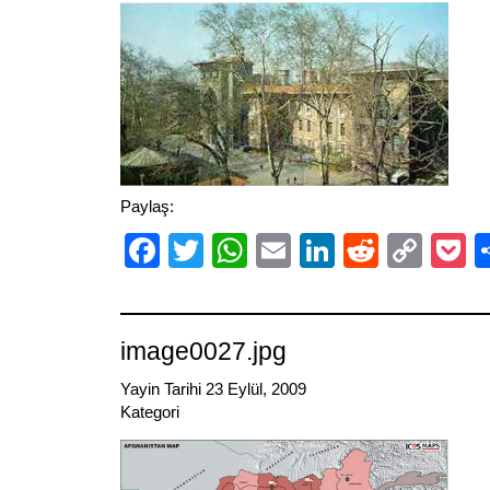
Paylaş:
Facebook
Twitter
WhatsApp
Email
LinkedIn
Reddit
Cop
P
Link
image0027.jpg
Yayin Tarihi 23 Eylül, 2009
Kategori