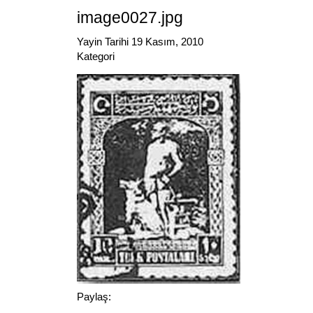
image0027.jpg
Yayin Tarihi 19 Kasım, 2010
Kategori
Paylaş: