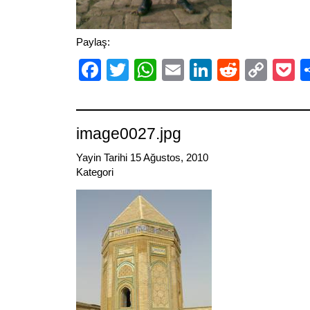
Paylaş:
Facebook
Twitter
WhatsApp
Email
LinkedIn
Reddit
Cop
P
Link
image0027.jpg
Yayin Tarihi 15 Ağustos, 2010
Kategori