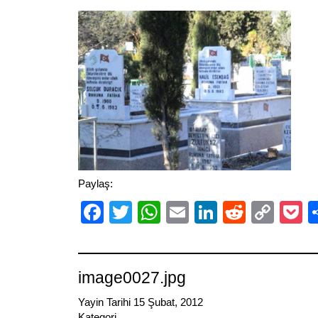
Paylaş:
Facebook
Twitter
WhatsApp
Email
LinkedIn
Reddit
Cop
P
Link
image0027.jpg
Yayin Tarihi 15 Şubat, 2012
Kategori