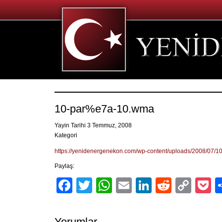
10-par%e7a-10.wma
Yayin Tarihi 3 Temmuz, 2008
Kategori
https://yenidenergenekon.com/wp-content/uploads/2008/07/
Paylaş:
Facebook
Twitter
WhatsApp
Email
LinkedIn
Reddit
Cop
P
Link
Yorumlar